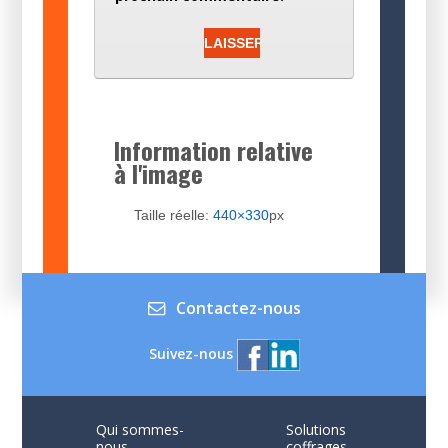
Information relative
à l'image
Taille réelle:
440×330
px
Contactez-nous
Suivez-nous
Qui sommes-
Solutions
nous
coffrages