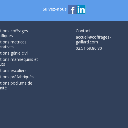
Suivez-nous
tions coffrages
Contact
ifiques
accueil@coffrages-
tions matrices
gaillard.com
oratives
02.51.69.86.80
tions génie civil
utions mannequins et
uts
tions escaliers
tions préfabriqués
utions podiums de
rité