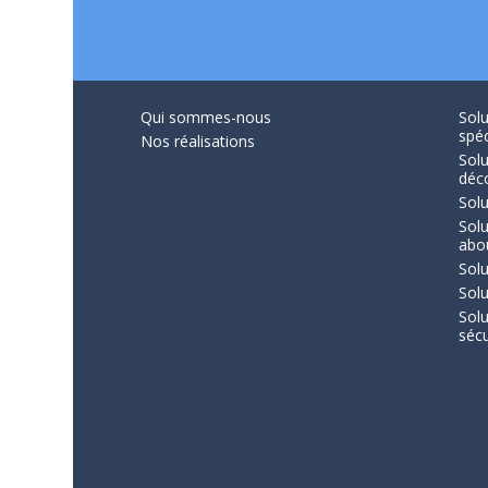
Qui sommes-nous
Solu
spéc
Nos réalisations
Solu
déc
Solu
Sol
abo
Solu
Solu
Sol
sécu