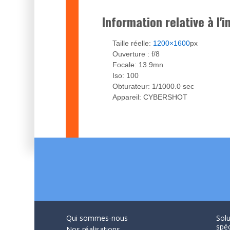
Information relative à l'
Taille réelle:
1200×1600
px
Ouverture : f/8
Focale: 13.9mn
Iso: 100
Obturateur: 1/1000.0 sec
Appareil: CYBERSHOT
Qui sommes-nous
Solu
spéc
Nos réalisations