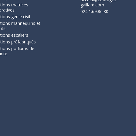
tions matrices
gaillard.com
oratives
02.51.69.86.80
tions génie civil
utions mannequins et
uts
tions escaliers
tions préfabriqués
utions podiums de
rité