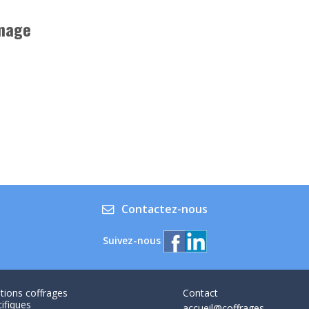
image
Contactez-nous
Suivez-nous
tions coffrages
Contact
ifiques
accueil@coffrages-