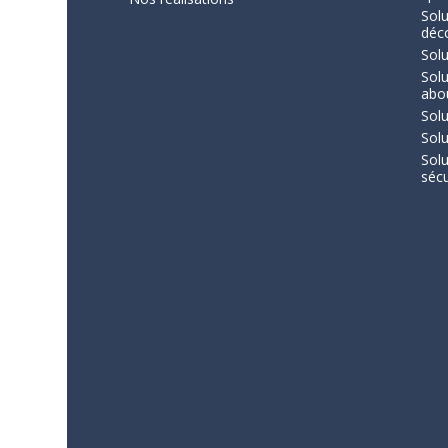
Solu
déc
Solu
Sol
abo
Solu
Solu
Sol
sécu