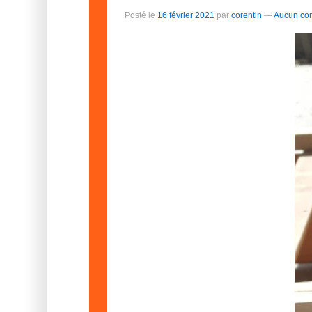
Posté le
16 février 2021
par
corentin
—
Aucun co