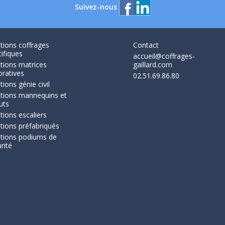
Suivez-nous
tions coffrages
Contact
ifiques
accueil@coffrages-
tions matrices
gaillard.com
oratives
02.51.69.86.80
tions génie civil
utions mannequins et
uts
tions escaliers
tions préfabriqués
utions podiums de
rité