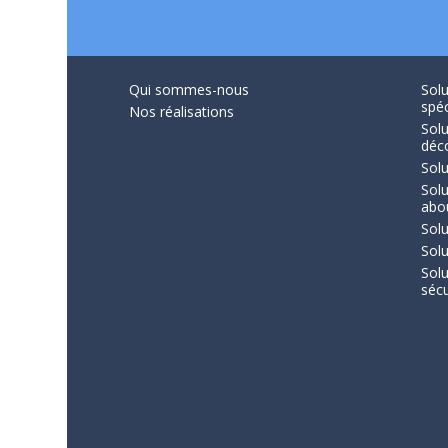
Qui sommes-nous
Solu
spéc
Nos réalisations
Solu
déc
Solu
Sol
abo
Solu
Solu
Sol
sécu