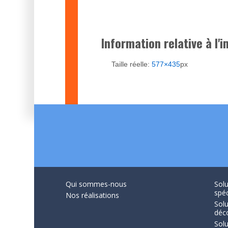
Information relative à l'
Taille réelle:
577×435
px
Qui sommes-nous
Solu
spéc
Nos réalisations
Solu
déc
Solu