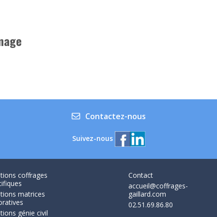
image
Contactez-nous
Suivez-nous
tions coffrages
Contact
ifiques
accueil@coffrages-
tions matrices
gaillard.com
oratives
02.51.69.86.80
tions génie civil