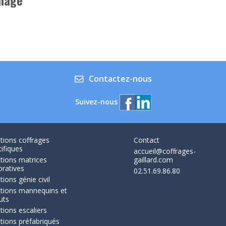
image
Contactez-nous
Suivez-nous
tions coffrages
Contact
ifiques
accueil@coffrages-
tions matrices
gaillard.com
oratives
02.51.69.86.80
tions génie civil
utions mannequins et
uts
tions escaliers
tions préfabriqués