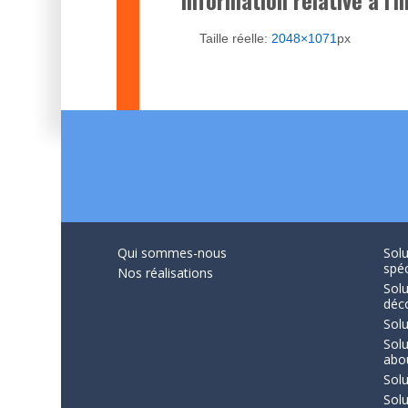
Information relative à l'
Taille réelle:
2048×1071
px
Qui sommes-nous
Solu
spéc
Nos réalisations
Solu
déc
Solu
Sol
abo
Solu
Solu