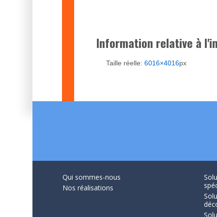
Information relative à l'
Taille réelle:
6016×4016
px
Qui sommes-nous
Solu
spéc
Nos réalisations
Solu
déc
Solu