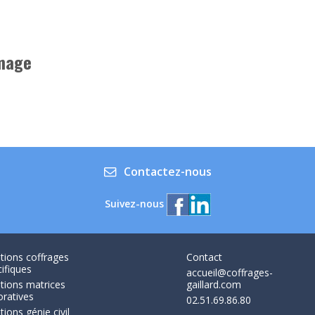
image
Contactez-nous
Suivez-nous
tions coffrages
Contact
ifiques
accueil@coffrages-
tions matrices
gaillard.com
oratives
02.51.69.86.80
tions génie civil