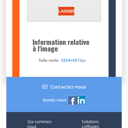
Information relative
à l'image
Taille réelle:
3319×4972
px
Contactez-nous
Suivez-nous
Qui sommes-
Solutions
nous
coffrages